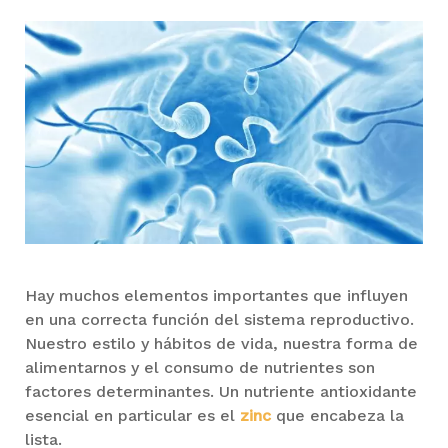
El
Zinc:
uno
de
los
principales
influyentes
en
la
fertilidad
masculina
Hay muchos elementos importantes que influyen
en una correcta función del sistema reproductivo.
Nuestro estilo y hábitos de vida, nuestra forma de
alimentarnos y el consumo de nutrientes son
factores determinantes. Un nutriente antioxidante
esencial en particular es el
zinc
que encabeza la
lista.