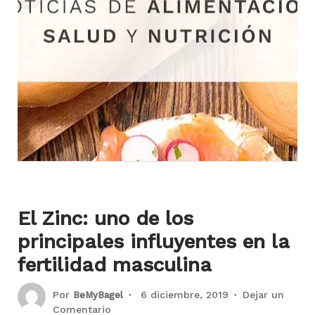
El Zinc: uno de los
principales influyentes en la
fertilidad masculina
Posted
Por
6 diciembre, 2019
Dejar un
BeMyBagel
en
on
Comentario