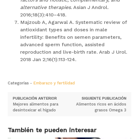
alternative therapies
. Asian J Androl.
2016;18(3):410–418.
Majzoub A, Agarwal A. Systematic review of
antioxidant types and doses in male
infertility: Benefits on semen parameters,
advanced sperm function, assisted
reproduction and live-birth rate. Arab J Urol.
2018 Jan 2;16(1):113-124.
Categorías -
Embarazo y fertilidad
Navegación
PUBLICACIÓN ANTERIOR
SIGUIENTE PUBLICACIÓN
Publicación
Siguiente
Mejores alimentos para
Alimentos ricos en ácidos
de
anterior
publicación:
desintoxicar el hígado
grasos Omega 3
entradas
También te pueden interesar