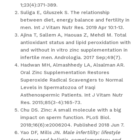
1;23(4):371-389.
Suliga E, Głuszek S. The relationship
between diet, energy balance and fertility in
men. Int J Vitam Nutr Res. 2019 Apr 10:1-13.
Ajina T, Sallem A, Haouas Z, Mehdi M. Total
antioxidant status and lipid peroxidation with
and without in vitro zinc supplementation in
infertile men. Andrologia. 2017 Sep;49(7).
Hadwan MH, Almashhedy LA, Alsalman AR.
Oral Zinc Supplementation Restores
Superoxide Radical Scavengers to Normal
Levels in Spermatozoa of Iraqi
Asthenospermic Patients. Int J Vitam Nutr
Res. 2015;85(3-4):165-73.
Chu DS. Zinc: A small molecule with a big
impact on sperm function. PLoS Biol.
2018;16(6):e2006204. Published 2018 Jun 7.
Yao DF, Mills JN.
Male infertility: lifestyle
factors and holistic, complementary, and